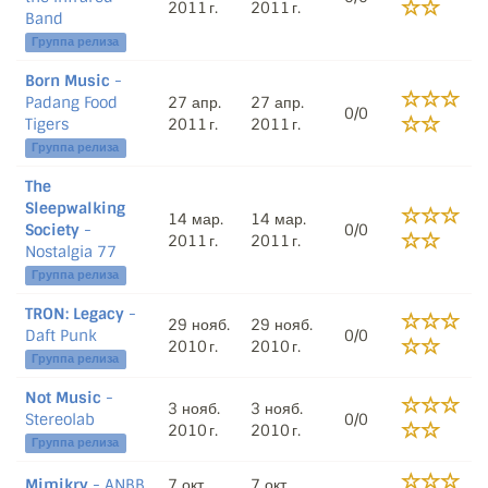
2011 г.
2011 г.
Band
Группа релиза
Born Music
-
Padang Food
27 апр.
27 апр.
0/0
Tigers
2011 г.
2011 г.
Группа релиза
The
Sleepwalking
14 мар.
14 мар.
Society
-
0/0
2011 г.
2011 г.
Nostalgia 77
Группа релиза
TRON: Legacy
-
29 нояб.
29 нояб.
Daft Punk
0/0
2010 г.
2010 г.
Группа релиза
Not Music
-
3 нояб.
3 нояб.
Stereolab
0/0
2010 г.
2010 г.
Группа релиза
Mimikry
- ANBB
7 окт.
7 окт.