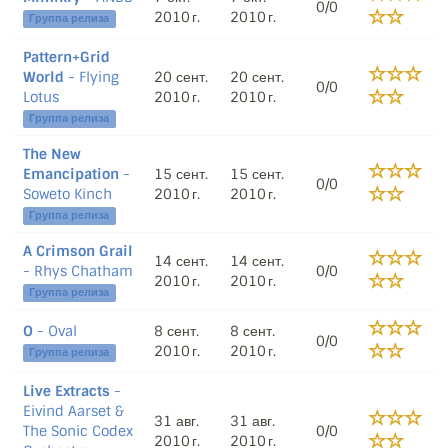
0/0
2010 г.
2010 г.
Группа релиза
Pattern+Grid
World
- Flying
20 сент.
20 сент.
0/0
Lotus
2010 г.
2010 г.
Группа релиза
The New
Emancipation
-
15 сент.
15 сент.
0/0
Soweto Kinch
2010 г.
2010 г.
Группа релиза
A Crimson Grail
14 сент.
14 сент.
- Rhys Chatham
0/0
2010 г.
2010 г.
Группа релиза
O
- Oval
8 сент.
8 сент.
0/0
2010 г.
2010 г.
Группа релиза
Live Extracts
-
Eivind Aarset &
31 авг.
31 авг.
The Sonic Codex
0/0
2010 г.
2010 г.