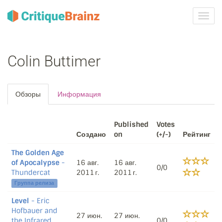
Toggl
navig
Colin Buttimer
Обзоры
Информация
Published
Votes
Создано
on
(+/-)
Рейтинг
The Golden Age
of Apocalypse
-
16 авг.
16 авг.
0/0
Thundercat
2011 г.
2011 г.
Группа релиза
Level
- Eric
Hofbauer and
27 июн.
27 июн.
the Infrared
0/0