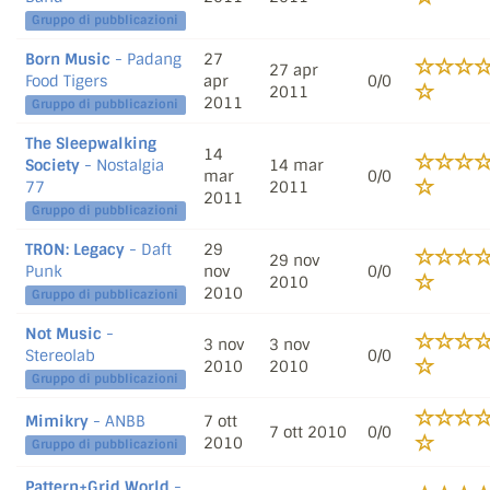
Gruppo di pubblicazioni
Born Music
- Padang
27
27 apr
Food Tigers
apr
0/0
2011
2011
Gruppo di pubblicazioni
The Sleepwalking
14
Society
- Nostalgia
14 mar
mar
0/0
77
2011
2011
Gruppo di pubblicazioni
TRON: Legacy
- Daft
29
29 nov
Punk
nov
0/0
2010
2010
Gruppo di pubblicazioni
Not Music
-
3 nov
3 nov
Stereolab
0/0
2010
2010
Gruppo di pubblicazioni
Mimikry
- ANBB
7 ott
7 ott 2010
0/0
2010
Gruppo di pubblicazioni
Pattern+Grid World
-