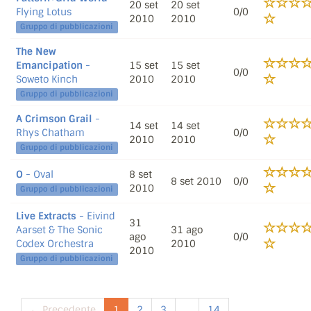
20 set
20 set
Flying Lotus
0/0
2010
2010
Gruppo di pubblicazioni
The New
Emancipation
-
15 set
15 set
0/0
Soweto Kinch
2010
2010
Gruppo di pubblicazioni
A Crimson Grail
-
14 set
14 set
Rhys Chatham
0/0
2010
2010
Gruppo di pubblicazioni
O
- Oval
8 set
8 set 2010
0/0
2010
Gruppo di pubblicazioni
Live Extracts
- Eivind
31
Aarset & The Sonic
31 ago
ago
0/0
Codex Orchestra
2010
2010
Gruppo di pubblicazioni
← Precedente
1
2
3
...
14