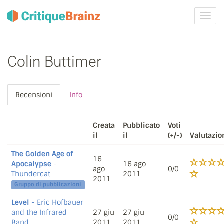
Attiva
navig
Colin Buttimer
Recensioni
Info
Creata
Pubblicato
Voti
il
il
(+/-)
Valutazio
The Golden Age of
16
Apocalypse
-
16 ago
ago
0/0
Thundercat
2011
2011
Gruppo di pubblicazioni
Level
- Eric Hofbauer
and the Infrared
27 giu
27 giu
0/0
Band
2011
2011