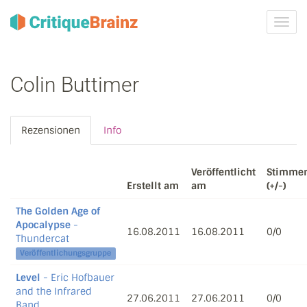
Navig
ein-/
Colin Buttimer
Rezensionen
Info
Veröffentlicht
Stimme
Erstellt am
am
(+/-)
The Golden Age of
Apocalypse
-
16.08.2011
16.08.2011
0/0
Thundercat
Veröffentlichungsgruppe
Level
- Eric Hofbauer
and the Infrared
27.06.2011
27.06.2011
0/0
Band