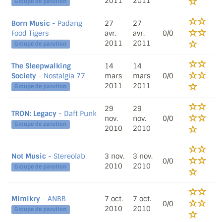
2011
2011
Groupe de parution
Born Music
- Padang
27
27
Food Tigers
avr.
avr.
0/0
2011
2011
Groupe de parution
The Sleepwalking
14
14
Society
- Nostalgia 77
mars
mars
0/0
2011
2011
Groupe de parution
29
29
TRON: Legacy
- Daft Punk
nov.
nov.
0/0
Groupe de parution
2010
2010
Not Music
- Stereolab
3 nov.
3 nov.
0/0
2010
2010
Groupe de parution
Mimikry
- ANBB
7 oct.
7 oct.
0/0
2010
2010
Groupe de parution