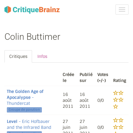
Activ
la
navig
Colin Buttimer
Critiques
Infos
Créée
Publié
Votes
le
sur
(+/-)
Rating
The Golden Age of
16
16
Apocalypse
-
août
août
0/0
Thundercat
2011
2011
Groupe de parution
Level
- Eric Hofbauer
27
27
and the Infrared Band
juin
juin
0/0