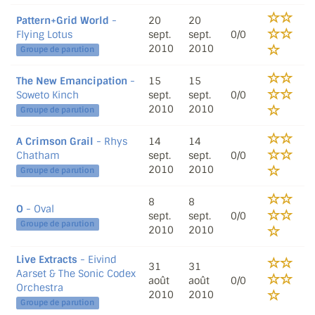
Pattern+Grid World
-
20
20
Flying Lotus
sept.
sept.
0/0
2010
2010
Groupe de parution
The New Emancipation
-
15
15
Soweto Kinch
sept.
sept.
0/0
2010
2010
Groupe de parution
A Crimson Grail
- Rhys
14
14
Chatham
sept.
sept.
0/0
2010
2010
Groupe de parution
8
8
O
- Oval
sept.
sept.
0/0
Groupe de parution
2010
2010
Live Extracts
- Eivind
31
31
Aarset & The Sonic Codex
août
août
0/0
Orchestra
2010
2010
Groupe de parution