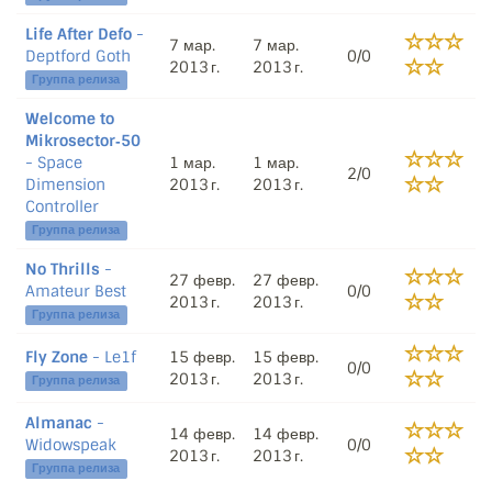
Life After Defo
-
7 мар.
7 мар.
Deptford Goth
0/0
2013 г.
2013 г.
Группа релиза
Welcome to
Mikrosector‐50
- Space
1 мар.
1 мар.
2/0
Dimension
2013 г.
2013 г.
Controller
Группа релиза
No Thrills
-
27 февр.
27 февр.
Amateur Best
0/0
2013 г.
2013 г.
Группа релиза
Fly Zone
- Le1f
15 февр.
15 февр.
0/0
2013 г.
2013 г.
Группа релиза
Almanac
-
14 февр.
14 февр.
Widowspeak
0/0
2013 г.
2013 г.
Группа релиза