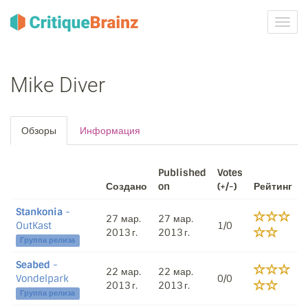
Toggl
navig
Mike Diver
Обзоры
Информация
Published
Votes
Создано
on
(+/-)
Рейтинг
Stankonia
-
27 мар.
27 мар.
OutKast
1/0
2013 г.
2013 г.
Группа релиза
Seabed
-
22 мар.
22 мар.
Vondelpark
0/0
2013 г.
2013 г.
Группа релиза