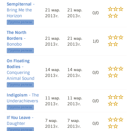
Sempiternal
-
Bring Me the
21 мар.
21 мар.
0/0
Horizon
2013 г.
2013 г.
Группа релиза
The North
Borders
-
21 мар.
21 мар.
1/0
Bonobo
2013 г.
2013 г.
Группа релиза
On Floating
Bodies
-
14 мар.
14 мар.
Conquering
0/0
2013 г.
2013 г.
Animal Sound
Группа релиза
Indigoism
- The
11 мар.
11 мар.
Underachievers
0/0
2013 г.
2013 г.
Группа релиза
If You Leave
-
7 мар.
7 мар.
Daughter
0/0
2013 г.
2013 г.
Группа релиза