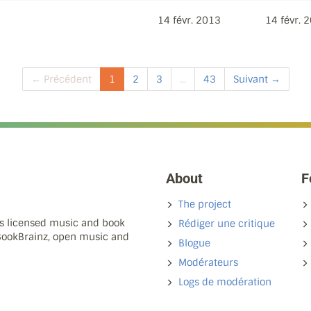
14 févr. 2013
14 févr. 
← Précédent
1
2
3
...
43
Suivant →
About
F
The project
ns licensed music and book
Rédiger une critique
 BookBrainz, open music and
Blogue
Modérateurs
Logs de modération