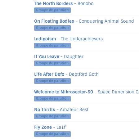
The North Borders
- Bonobo
Groupe de parution
On Floating Bodies
- Conquering Animal Sound
Groupe de parution
Indigoism
- The Underachievers
Groupe de parution
If You Leave
- Daughter
Groupe de parution
Life After Defo
- Deptford Goth
Groupe de parution
Welcome to Mikrosector‐50
- Space Dimension Co
Groupe de parution
No Thrills
- Amateur Best
Groupe de parution
Fly Zone
- Le1f
Groupe de parution