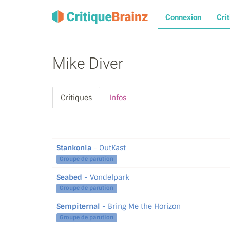
Connexion
Cri
Mike Diver
Critiques
Infos
Stankonia
- OutKast
Groupe de parution
Seabed
- Vondelpark
Groupe de parution
Sempiternal
- Bring Me the Horizon
Groupe de parution