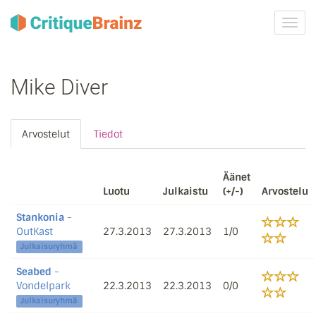
Vaih
navig
Mike Diver
Arvostelut
Tiedot
Äänet
Luotu
Julkaistu
(+/-)
Arvostelu
Stankonia
-
OutKast
27.3.2013
27.3.2013
1/0
Julkaisuryhmä
Seabed
-
Vondelpark
22.3.2013
22.3.2013
0/0
Julkaisuryhmä