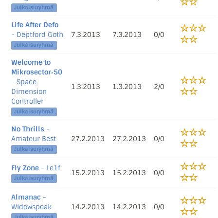
Julkaisuryhmä
Life After Defo
- Deptford Goth
7.3.2013
7.3.2013
0/0
Julkaisuryhmä
Welcome to
Mikrosector‐50
- Space
1.3.2013
1.3.2013
2/0
Dimension
Controller
Julkaisuryhmä
No Thrills
-
Amateur Best
27.2.2013
27.2.2013
0/0
Julkaisuryhmä
Fly Zone
- Le1f
15.2.2013
15.2.2013
0/0
Julkaisuryhmä
Almanac
-
Widowspeak
14.2.2013
14.2.2013
0/0
Julkaisuryhmä