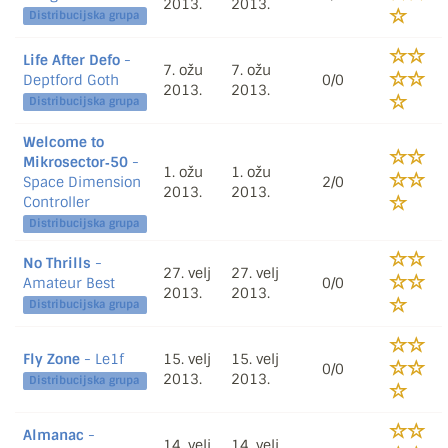
2013.
2013.
Distribucijska grupa
Life After Defo
-
7. ožu
7. ožu
Deptford Goth
0/0
2013.
2013.
Distribucijska grupa
Welcome to
Mikrosector‐50
-
1. ožu
1. ožu
Space Dimension
2/0
2013.
2013.
Controller
Distribucijska grupa
No Thrills
-
27. velj
27. velj
Amateur Best
0/0
2013.
2013.
Distribucijska grupa
Fly Zone
- Le1f
15. velj
15. velj
0/0
2013.
2013.
Distribucijska grupa
Almanac
-
14. velj
14. velj