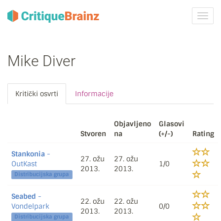
Uklju
ili
isklju
navig
Mike Diver
Kritički osvrti
Informacije
Objavljeno
Glasovi
Stvoren
na
(+/-)
Rating
Stankonia
-
27. ožu
27. ožu
OutKast
1/0
2013.
2013.
Distribucijska grupa
Seabed
-
22. ožu
22. ožu
Vondelpark
0/0
2013.
2013.
Distribucijska grupa