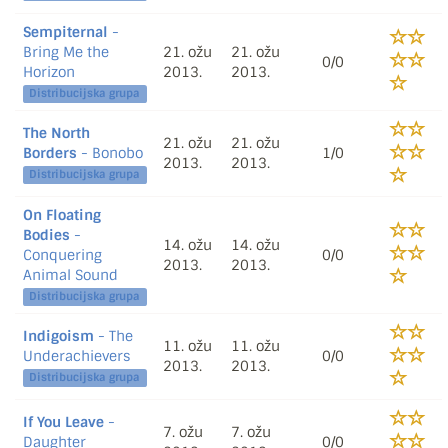
Sempiternal
-
Bring Me the
21. ožu
21. ožu
0/0
Horizon
2013.
2013.
Distribucijska grupa
The North
21. ožu
21. ožu
Borders
- Bonobo
1/0
2013.
2013.
Distribucijska grupa
On Floating
Bodies
-
14. ožu
14. ožu
Conquering
0/0
2013.
2013.
Animal Sound
Distribucijska grupa
Indigoism
- The
11. ožu
11. ožu
Underachievers
0/0
2013.
2013.
Distribucijska grupa
If You Leave
-
7. ožu
7. ožu
Daughter
0/0