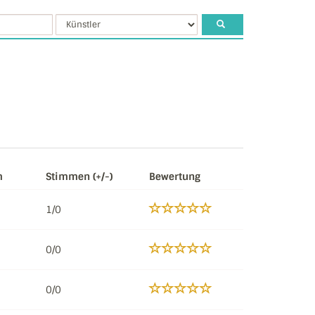
m
Stimmen (+/-)
Bewertung
1/0
0/0
0/0