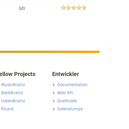
0/0
ellow Projects
Entwickler
MusicBrainz
Documentation
BookBrainz
Web API
ListenBrainz
Quellcode
Picard
Datendumps