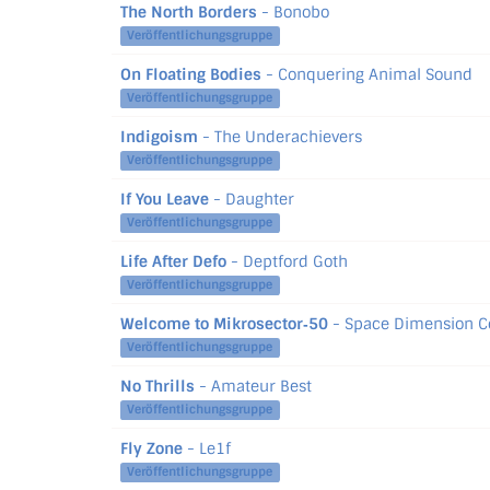
The North Borders
- Bonobo
Veröffentlichungsgruppe
On Floating Bodies
- Conquering Animal Sound
Veröffentlichungsgruppe
Indigoism
- The Underachievers
Veröffentlichungsgruppe
If You Leave
- Daughter
Veröffentlichungsgruppe
Life After Defo
- Deptford Goth
Veröffentlichungsgruppe
Welcome to Mikrosector‐50
- Space Dimension Co
Veröffentlichungsgruppe
No Thrills
- Amateur Best
Veröffentlichungsgruppe
Fly Zone
- Le1f
Veröffentlichungsgruppe