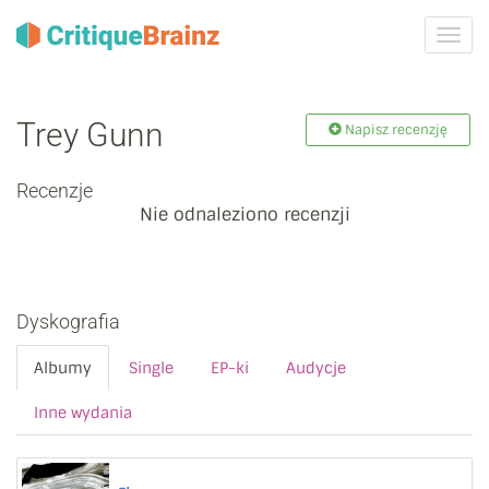
Przeł
nawig
Trey Gunn
Napisz recenzję
Recenzje
Nie odnaleziono recenzji
Dyskografia
Albumy
Single
EP-ki
Audycje
Inne wydania