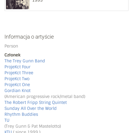
1993
Informacja o artyście
Person
Członek
The Trey Gunn Band
ProjeKct Four
ProjeKct Three
ProjeKct Two
ProjeKct One
Gordian Knot
(American progressive rock/metal band)
The Robert Fripp String Quintet
Sunday All Over the World
Rhythm Buddies
TU
(Trey Gunn & Pat Mastelotto)
KTU
( since 1999 )