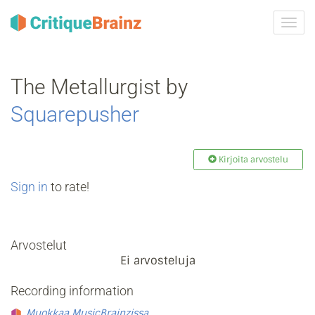
Vaih
navig
The Metallurgist by
Squarepusher
Kirjoita arvostelu
Sign in
to rate!
Arvostelut
Ei arvosteluja
Recording information
Muokkaa MusicBrainzissa