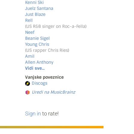
Kenni Ski
Juelz Santana
Just Blaze
Rell
(US R&B singer on Roc-a-Fella)
Neef
Beanie Sigel
Young Chris
(US rapper Chris Ries)
Amil
Allen Anthony
Vidi sve...
Vanjske poveznice
Discogs
Uredi na MusicBrainz
Sign in
to rate!