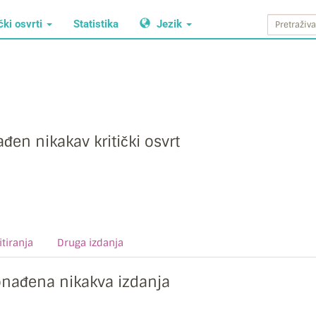
čki osvrti
Statistika
Jezik
đen nikakav kritički osvrt
tiranja
Druga izdanja
onađena nikakva izdanja