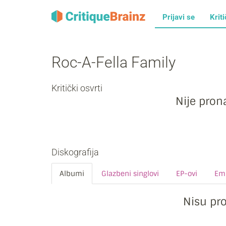
Prijavi se
Kriti
Roc-A-Fella Family
Kritički osvrti
Nije prona
Diskografija
Albumi
Glazbeni singlovi
EP-ovi
Emi
Nisu pr