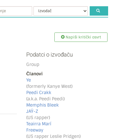
Napiši kritički osvrt
Podatci o izvođaču
Group
Članovi
Ye
(formerly Kanye West)
Peedi Crakk
(a.k.a. Peedi Peedi)
Memphis Bleek
JAŸ-Z
(US rapper)
Teairra Marí
Freeway
(US rapper Leslie Pridgen)