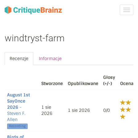
Przeł
nawig
windtryst-farm
Recenzje
Informacje
Głosy
Stworzone
Opublikowane
(+/-)
Ocena
August 1st
SayOnce
2026
-
1 sie
1 sie 2026
0/0
Steven F.
2026
Allen
Recording
Birds of