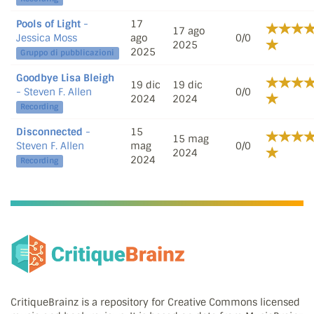
Pools of Light
-
17
17 ago
Jessica Moss
ago
0/0
2025
2025
Gruppo di pubblicazioni
Goodbye Lisa Bleigh
19 dic
19 dic
- Steven F. Allen
0/0
2024
2024
Recording
Disconnected
-
15
15 mag
Steven F. Allen
mag
0/0
2024
2024
Recording
CritiqueBrainz is a repository for Creative Commons licensed