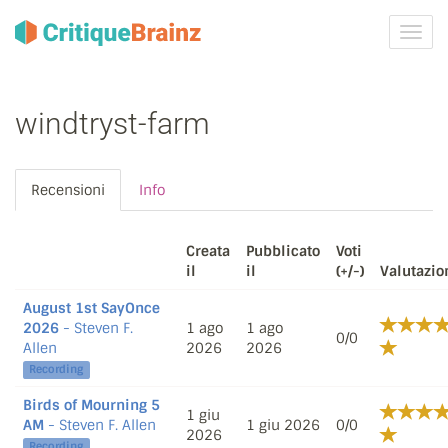
Attiva
navig
windtryst-farm
Recensioni
Info
Creata
Pubblicato
Voti
il
il
(+/-)
Valutazio
August 1st SayOnce
2026
- Steven F.
1 ago
1 ago
0/0
Allen
2026
2026
Recording
Birds of Mourning 5
1 giu
AM
- Steven F. Allen
1 giu 2026
0/0
2026
Recording