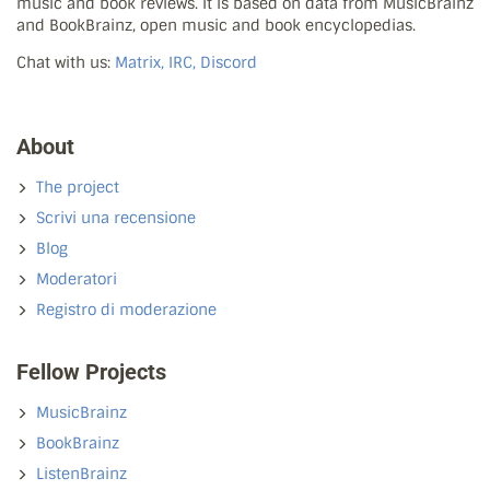
music and book reviews. It is based on data from MusicBrainz
and BookBrainz, open music and book encyclopedias.
Chat with us:
Matrix, IRC, Discord
About
The project
Scrivi una recensione
Blog
Moderatori
Registro di moderazione
Fellow Projects
MusicBrainz
BookBrainz
ListenBrainz