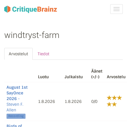
Vaih
navig
windtryst-farm
Arvostelut
Tiedot
Äänet
Luotu
Julkaistu
(+/-)
Arvostelu
August 1st
SayOnce
2026
-
1.8.2026
1.8.2026
0/0
Steven F.
Allen
Recording
Birds of