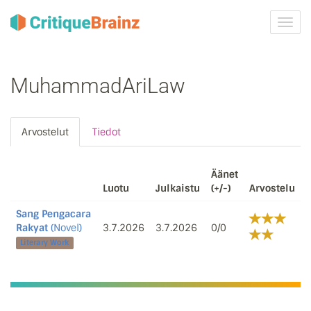
Vaih
navig
MuhammadAriLaw
Arvostelut
Tiedot
Äänet
Luotu
Julkaistu
(+/-)
Arvostelu
Sang Pengacara
Rakyat
(Novel)
3.7.2026
3.7.2026
0/0
Literary Work