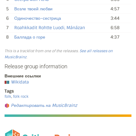
5
Возле твоей любви
4:57
6
Одиночество–сестрица
3:44
7
Roahkkadit Rohtte Luodi, Mánázan
6:58
8
Баллада о горе
4:37
This is a tracklist from one of the releases.
See all releases on
MusicBrainz
.
Release group information
Внешние ссылки
Wikidata
Tags
folk
,
folk rock
Редактировать на MusicBrainz