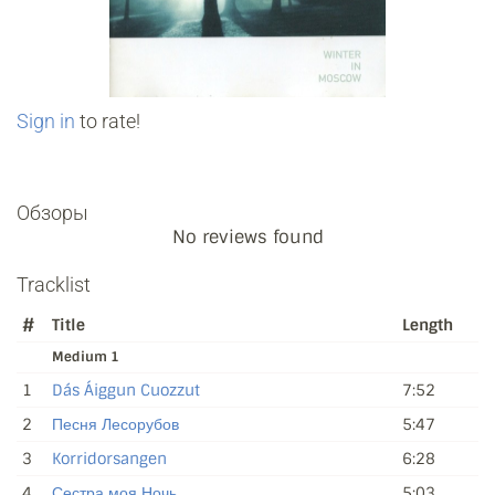
Sign in
to rate!
Обзоры
No reviews found
Tracklist
#
Title
Length
Medium 1
1
Dás Áiggun Cuozzut
7:52
2
Песня Лесорубов
5:47
3
Korridorsangen
6:28
4
Сестра моя Ночь
5:03