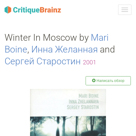
Toggl
navig
Winter In Moscow by
Mari
Boine
,
Инна Желанная
and
Сергей Старостин
2001
Написать обзор