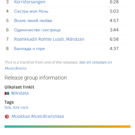
3
Korridorsangen
6:28
4
Сестра моя Ночь
5:03
5
Возле твоей любви
4:57
6
Одиночество–сестрица
3:44
7
Roahkkadit Rohtte Luodi, Mánázan
6:58
8
Баллада о горе
4:37
This is a tracklist from one of the releases.
See all releases on
MusicBrainz
.
Release group information
Ulkoiset linkit
Wikidata
Tags
folk
,
folk rock
Muokkaa MusicBrainzissa