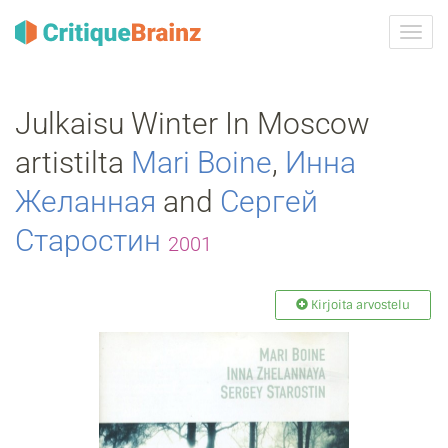
Vaih
navig
Julkaisu Winter In Moscow
artistilta
Mari Boine
,
Инна
Желанная
and
Сергей
Старостин
2001
Kirjoita arvostelu