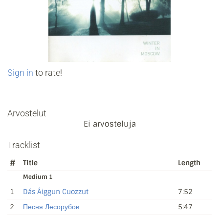
Sign in
to rate!
Arvostelut
Ei arvosteluja
Tracklist
#
Title
Length
Medium 1
1
Dás Áiggun Cuozzut
7:52
2
Песня Лесорубов
5:47