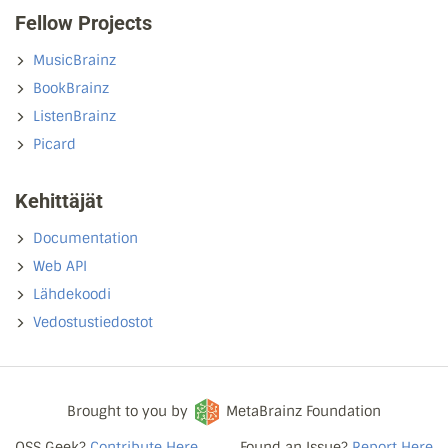
Fellow Projects
MusicBrainz
BookBrainz
ListenBrainz
Picard
Kehittäjät
Documentation
Web API
Lähdekoodi
Vedostustiedostot
Brought to you by
MetaBrainz Foundation
OSS Geek?
Contribute Here
Found an Issue?
Report Here