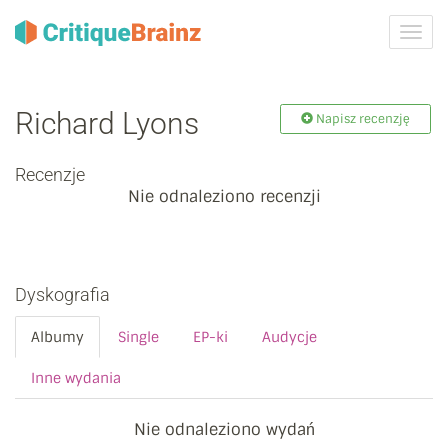
Przeł
nawig
Richard Lyons
Napisz recenzję
Recenzje
Nie odnaleziono recenzji
Dyskografia
Albumy
Single
EP-ki
Audycje
Inne wydania
Nie odnaleziono wydań