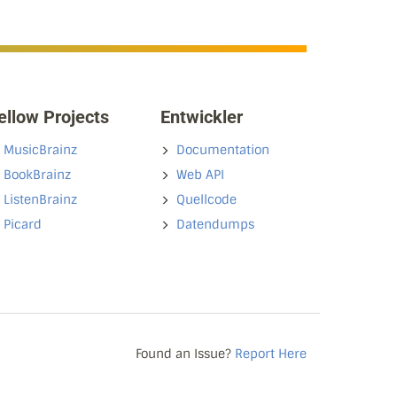
ellow Projects
Entwickler
MusicBrainz
Documentation
BookBrainz
Web API
ListenBrainz
Quellcode
Picard
Datendumps
Found an Issue?
Report Here