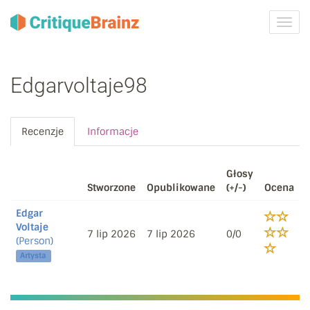
Przeł
nawig
Edgarvoltaje98
Recenzje
Informacje
Głosy
Stworzone
Opublikowane
(+/-)
Ocena
Edgar
Voltaje
7 lip 2026
7 lip 2026
0/0
(Person)
Artysta