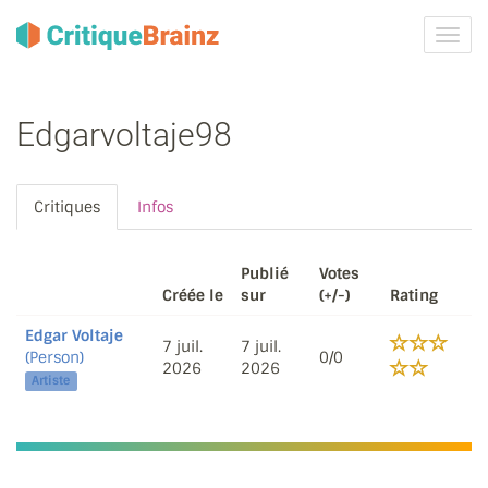
Activ
la
navig
Edgarvoltaje98
Critiques
Infos
Publié
Votes
Créée le
sur
(+/-)
Rating
Edgar Voltaje
7 juil.
7 juil.
(Person)
0/0
2026
2026
Artiste