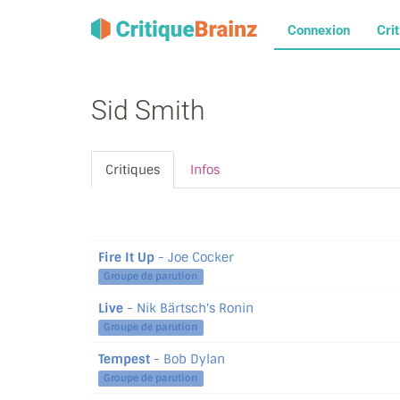
Connexion
Cri
Sid Smith
Critiques
Infos
Fire It Up
- Joe Cocker
Groupe de parution
Live
- Nik Bärtsch's Ronin
Groupe de parution
Tempest
- Bob Dylan
Groupe de parution