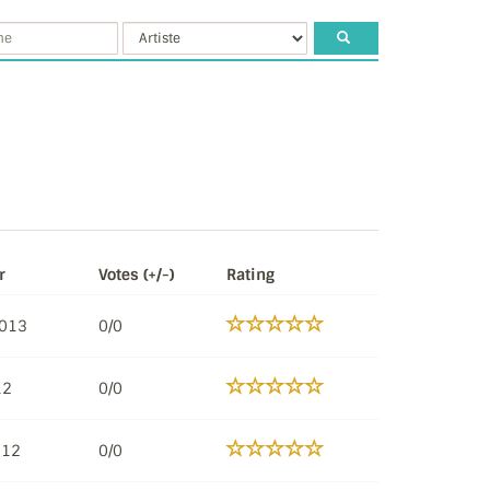
r
Votes (+/-)
Rating
2013
0/0
12
0/0
012
0/0