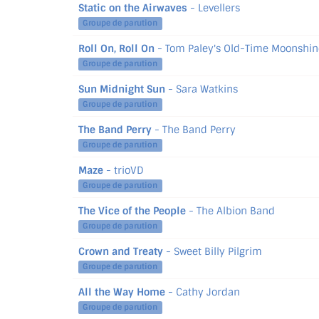
Static on the Airwaves
- Levellers
Groupe de parution
Roll On, Roll On
- Tom Paley's Old-Time Moonshin
Groupe de parution
Sun Midnight Sun
- Sara Watkins
Groupe de parution
The Band Perry
- The Band Perry
Groupe de parution
Maze
- trioVD
Groupe de parution
The Vice of the People
- The Albion Band
Groupe de parution
Crown and Treaty
- Sweet Billy Pilgrim
Groupe de parution
All the Way Home
- Cathy Jordan
Groupe de parution