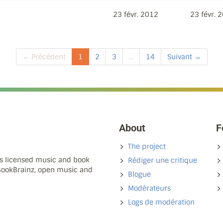
23 févr. 2012
23 févr. 
← Précédent
1
2
3
...
14
Suivant →
About
F
The project
ns licensed music and book
Rédiger une critique
 BookBrainz, open music and
Blogue
Modérateurs
Logs de modération