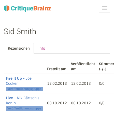
Navig
ein-/
Sid Smith
Rezensionen
Info
Veröffentlicht
Stimme
Erstellt am
am
(+/-)
Fire It Up
- Joe
Cocker
12.02.2013
12.02.2013
0/0
Veröffentlichungsgruppe
Live
- Nik Bärtsch's
Ronin
08.10.2012
08.10.2012
0/0
Veröffentlichungsgruppe