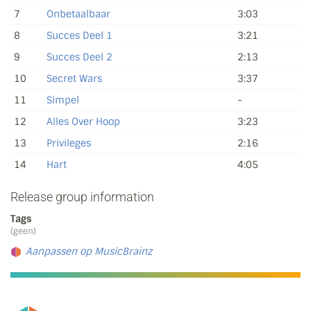
7
Onbetaalbaar
3:03
8
Succes Deel 1
3:21
9
Succes Deel 2
2:13
10
Secret Wars
3:37
11
Simpel
-
12
Alles Over Hoop
3:23
13
Privileges
2:16
14
Hart
4:05
Release group information
Tags
(geen)
Aanpassen op MusicBrainz