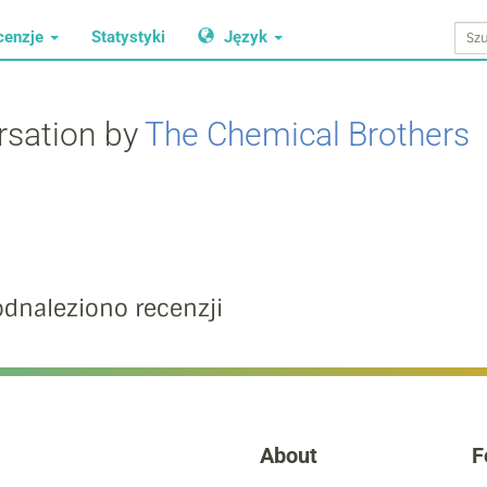
cenzje
Statystyki
Język
rsation by
The Chemical Brothers
odnaleziono recenzji
About
F