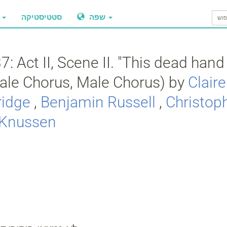
שפה
סטטיסטיקה
ביקו
: Act II, Scene II. "This dead hand l
male Chorus, Male Chorus) by
Clair
ridge
,
Benjamin Russell
,
Christop
 Knussen