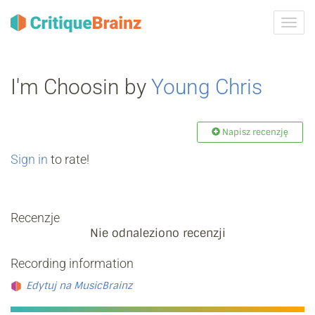
Przeł
nawig
I'm Choosin by
Young Chris
Napisz recenzję
Sign in
to rate!
Recenzje
Nie odnaleziono recenzji
Recording information
Edytuj na MusicBrainz