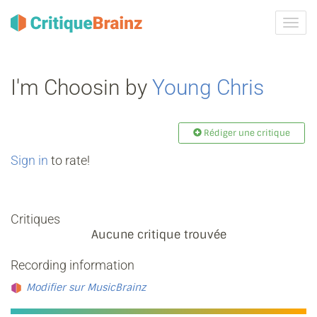
Activ
la
navig
I'm Choosin by
Young Chris
Rédiger une critique
Sign in
to rate!
Critiques
Aucune critique trouvée
Recording information
Modifier sur MusicBrainz