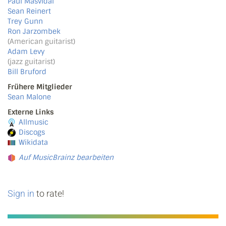
Paul Masvidal
Sean Reinert
Trey Gunn
Ron Jarzombek
(American guitarist)
Adam Levy
(jazz guitarist)
Bill Bruford
Frühere Mitglieder
Sean Malone
Externe Links
Allmusic
Discogs
Wikidata
Auf MusicBrainz bearbeiten
Sign in
to rate!