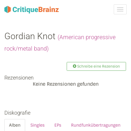
Navig
ein-/
Gordian Knot
(American progressive
rock/metal band)
Schreibe eine Rezension
Rezensionen
Keine Rezensionen gefunden
Diskografie
Alben
Singles
EPs
Rundfunkübertragungen