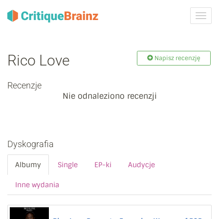
Przeł
nawig
Rico Love
Napisz recenzję
Recenzje
Nie odnaleziono recenzji
Dyskografia
Albumy
Single
EP-ki
Audycje
Inne wydania