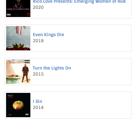
Rico Love Presents: Emerging Women of R&B
2020
Even Kings Die
2018
Turn the Lights On
2015
I Sin
2014