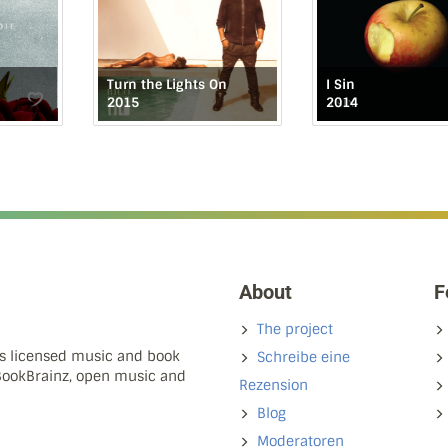
Turn the Lights On
I Sin
2015
2014
About
F
The project
ns licensed music and book
Schreibe eine
 BookBrainz, open music and
Rezension
Blog
Moderatoren