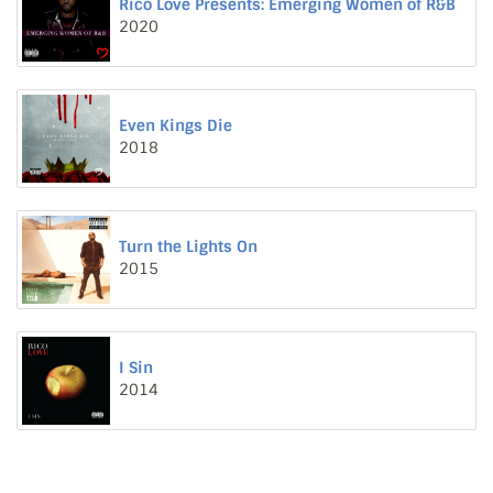
Rico Love Presents: Emerging Women of R&B
2020
Even Kings Die
2018
Turn the Lights On
2015
I Sin
2014