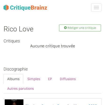
Activ
la
navig
Rico Love
Rédiger une critique
Critiques
Aucune critique trouvée
Discographie
Albums
Simples
EP
Diffusions
Autres parutions