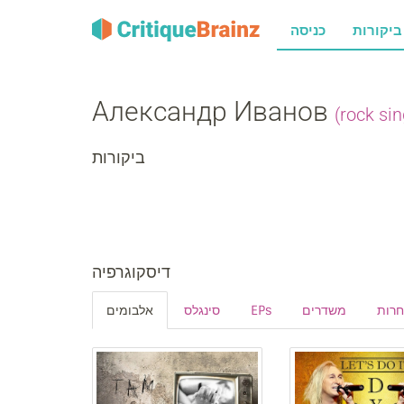
רות
כניסה
Александр Иванов
(rock si
ביקורות
דיסקוגרפיה
אלבומים
סינגלס
EPs
משדרים
חרות