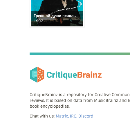
Грешной души печаль
1997
CritiqueBrainz is a repository for Creative Commo
reviews. It is based on data from MusicBrainz and
book encyclopedias.
Chat with us:
Matrix, IRC, Discord