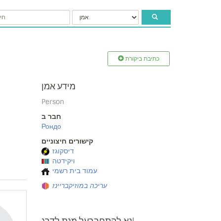
כתיבת ביקורת
מידע אמן
Person
חבר ב
Рондо
קישורים חיצוניים
דיסקוגז
ויקידטה
עמוד בית רשמי
עריכה במוזיקבריינז
נא להתחברעל מנת לדרג!