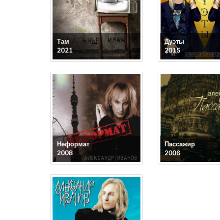
Там
Дуэты
2021
2015
Неформат
Пассажир
2008
2006