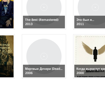
The Best (Remastered)
Это был я…
2013
2011
Мертвые Дочери [Dead Daughters]
Когда вырастут к
2006
2000