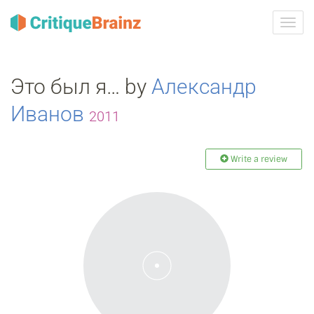
Toggl
navig
Это был я… by
Александр
Иванов
2011
Write a review