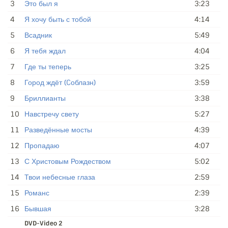
3
Это был я
3:23
4
Я хочу быть с тобой
4:14
5
Всадник
5:49
6
Я тебя ждал
4:04
7
Где ты теперь
3:25
8
Город ждёт (Cоблазн)
3:59
9
Бриллианты
3:38
10
Навстречу свету
5:27
11
Разведённые мосты
4:39
12
Пропадаю
4:07
13
С Христовым Рождеством
5:02
14
Твои небесные глаза
2:59
15
Романс
2:39
16
Бывшая
3:28
DVD-Video 2