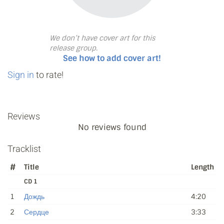
We don’t have cover art for this
release group.
See how to add cover art!
Sign in
to rate!
Reviews
No reviews found
Tracklist
#
Title
Length
CD 1
1
Дождь
4:20
2
Сердце
3:33