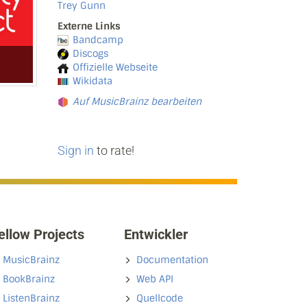
Trey Gunn
Externe Links
Bandcamp
Discogs
Offizielle Webseite
Wikidata
Auf MusicBrainz bearbeiten
Sign in
to rate!
ellow Projects
Entwickler
MusicBrainz
Documentation
BookBrainz
Web API
ListenBrainz
Quellcode