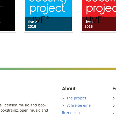
Live 2
Live 1
2016
2016
About
F
The project
ns licensed music and book
Schreibe eine
 BookBrainz, open music and
Rezension