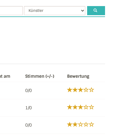
ht am
Stimmen (+/-)
Bewertung
0/0
1/0
0/0