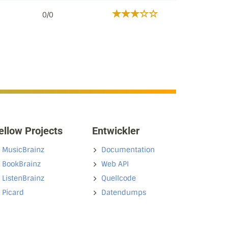
0/0
ellow Projects
Entwickler
MusicBrainz
Documentation
BookBrainz
Web API
ListenBrainz
Quellcode
Picard
Datendumps