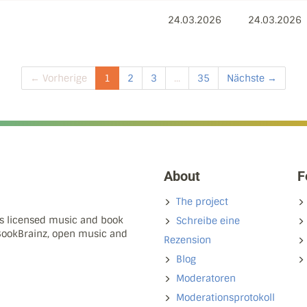
24.03.2026
24.03.2026
← Vorherige
1
2
3
...
35
Nächste →
About
F
The project
ns licensed music and book
Schreibe eine
 BookBrainz, open music and
Rezension
Blog
Moderatoren
Moderationsprotokoll