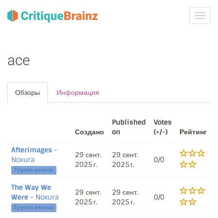
Toggl
navig
ace
Обзоры
Информация
Published
Votes
Создано
on
(+/-)
Рейтинг
Afterimages
-
29 сент.
29 сент.
Noxura
0/0
2025 г.
2025 г.
Группа релиза
The Way We
29 сент.
29 сент.
Were
- Noxura
0/0
2025 г.
2025 г.
Группа релиза