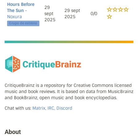
Hours Before
29
The Sun
-
29 sept
sept
0/0
Noxura
2025
2025
Grupo de estreno
CritiqueBrainz is a repository for Creative Commons licensed
music and book reviews. It is based on data from MusicBrainz
and BookBrainz, open music and book encyclopedias.
Chat with us:
Matrix, IRC, Discord
About