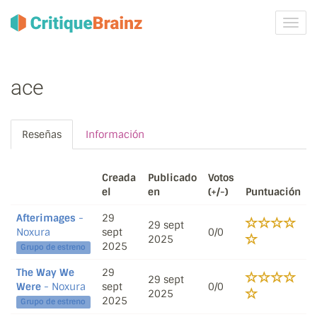
Camb
la
nave
ace
Reseñas
Información
Creada
Publicado
Votos
el
en
(+/-)
Puntuación
Afterimages
-
29
29 sept
Noxura
sept
0/0
2025
2025
Grupo de estreno
The Way We
29
29 sept
Were
- Noxura
sept
0/0
2025
2025
Grupo de estreno