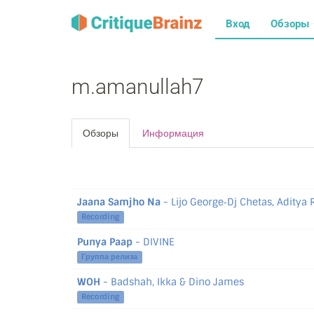
Вход
Обзоры
m.amanullah7
Обзоры
Информация
Jaana Samjho Na
- Lijo George‐Dj Chetas, Aditya 
Recording
Punya Paap
- DIVINE
Группа релиза
WOH
- Badshah, Ikka & Dino James
Recording