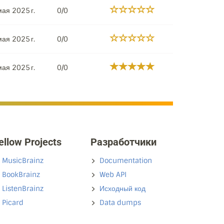
ая 2025 г.
0/0
ая 2025 г.
0/0
ая 2025 г.
0/0
ellow Projects
Разработчики
MusicBrainz
Documentation
BookBrainz
Web API
ListenBrainz
Исходный код
Picard
Data dumps