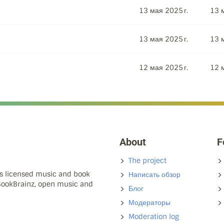
13 мая 2025 г.
13 м
13 мая 2025 г.
13 м
12 мая 2025 г.
12 м
About
F
The project
ns licensed music and book
Написать обзор
 BookBrainz, open music and
Блог
Модераторы
Moderation log