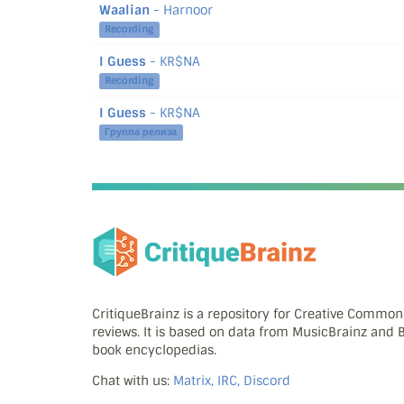
Waalian
- Harnoor
Recording
I Guess
- KR$NA
Recording
I Guess
- KR$NA
Группа релиза
CritiqueBrainz is a repository for Creative Commo
reviews. It is based on data from MusicBrainz and
book encyclopedias.
Chat with us:
Matrix, IRC, Discord