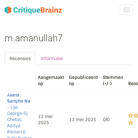
Navig
tonen
m.amanullah7
Recensies
Informatie
Aangemaakt
Gepubliceerd
Stemmen
op
op
(+/-)
Beoo
Jaana
Samjho Na
- Lijo
George‐Dj
13 mei
Chetas,
13 mei 2025
0/0
2025
Aditya
Rikhari &