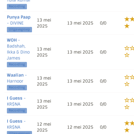
Tulsi Kumar
Recording
Punya Paap
13 mei
- DIVINE
13 mei 2025
0/0
2025
Uitgavegroep
WOH
-
Badshah,
13 mei
Ikka & Dino
13 mei 2025
0/0
2025
James
Recording
Waalian
-
13 mei
Harnoor
13 mei 2025
0/0
2025
Recording
I Guess
-
13 mei
KR$NA
13 mei 2025
0/0
2025
Recording
I Guess
-
12 mei
KR$NA
12 mei 2025
0/0
2025
Uitgavegroep