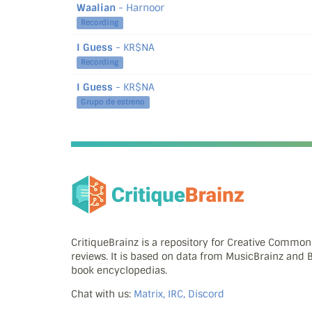
Waalian
- Harnoor
Recording
I Guess
- KR$NA
Recording
I Guess
- KR$NA
Grupo de estreno
CritiqueBrainz is a repository for Creative Commo
reviews. It is based on data from MusicBrainz and
book encyclopedias.
Chat with us:
Matrix, IRC, Discord