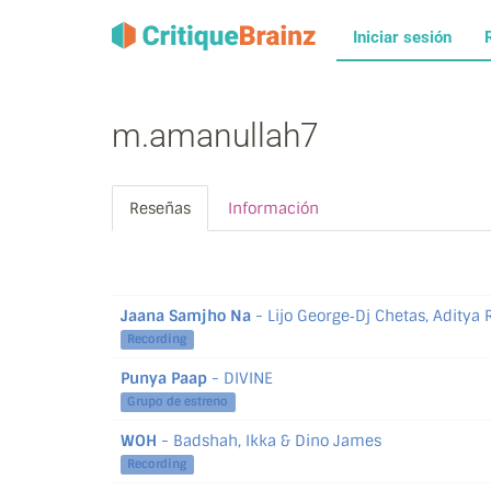
Iniciar sesión
m.amanullah7
Reseñas
Información
Jaana Samjho Na
- Lijo George‐Dj Chetas, Aditya 
Recording
Punya Paap
- DIVINE
Grupo de estreno
WOH
- Badshah, Ikka & Dino James
Recording