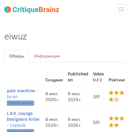
Toggl
navig
eiwuz
Обзоры
Информация
Published
Votes
Создано
on
(+/-)
Рейтинг
pale machine
-
8 июл.
8 июл.
bo en
0/0
2026 г.
2026 г.
Группа релиза
L.D.K. Lounge
Designers Killer
8 июл.
8 июл.
0/0
- capsule
2026 г.
2026 г.
Группа релиза