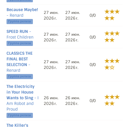
Because Maybe!
27 июн.
27 июн.
- Renard
0/0
2026 г.
2026 г.
Группа релиза
SPEED RUN
-
27 июн.
27 июн.
Frost Children
0/0
2026 г.
2026 г.
Группа релиза
CLASSICS THE
FINAL BEST
27 июн.
27 июн.
SELECTION
-
0/0
2026 г.
2026 г.
Renard
Группа релиза
The Electricity
in Your House
Wants to Sing
- I
26 июн.
26 июн.
0/0
Am Robot and
2026 г.
2026 г.
Proud
Группа релиза
The Killer's