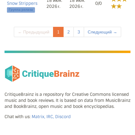
18 июн.
18 июн.
Snow Strippers
0/0
2026 г.
2026 г.
Группа релиза
← Предыдущий
1
2
3
Следующий →
CritiqueBrainz is a repository for Creative Commons licensed
music and book reviews. It is based on data from MusicBrainz
and BookBrainz, open music and book encyclopedias.
Chat with us:
Matrix, IRC, Discord