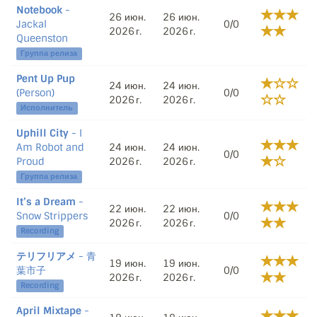
Notebook
-
26 июн.
26 июн.
Jackal
0/0
2026 г.
2026 г.
Queenston
Группа релиза
Pent Up Pup
24 июн.
24 июн.
(Person)
0/0
2026 г.
2026 г.
Исполнитель
Uphill City
- I
Am Robot and
24 июн.
24 июн.
0/0
Proud
2026 г.
2026 г.
Группа релиза
It’s a Dream
-
22 июн.
22 июн.
Snow Strippers
0/0
2026 г.
2026 г.
Recording
テリフリアメ
- 青
19 июн.
19 июн.
葉市子
0/0
2026 г.
2026 г.
Recording
April Mixtape
-