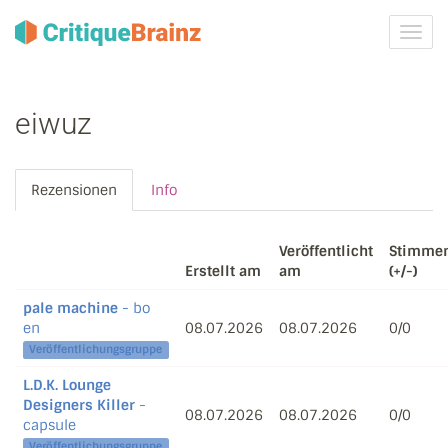
Navig
ein-/
eiwuz
Rezensionen
Info
Veröffentlicht
Stimme
Erstellt am
am
(+/-)
pale machine
- bo
en
08.07.2026
08.07.2026
0/0
Veröffentlichungsgruppe
L.D.K. Lounge
Designers Killer
-
08.07.2026
08.07.2026
0/0
capsule
Veröffentlichungsgruppe