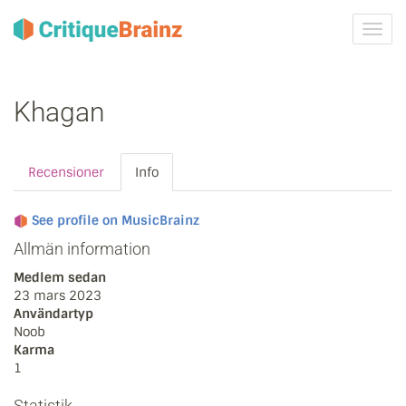
Växla
navig
Khagan
Recensioner
Info
See profile on MusicBrainz
Allmän information
Medlem sedan
23 mars 2023
Användartyp
Noob
Karma
1
Statistik