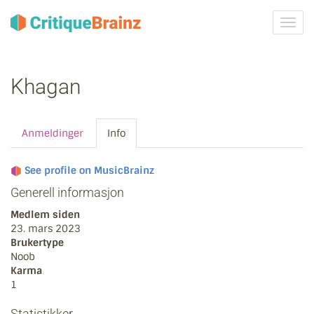
Skru
på
navig
Khagan
Anmeldinger
Info
See profile on MusicBrainz
Generell informasjon
Medlem siden
23. mars 2023
Brukertype
Noob
Karma
1
Statistikker