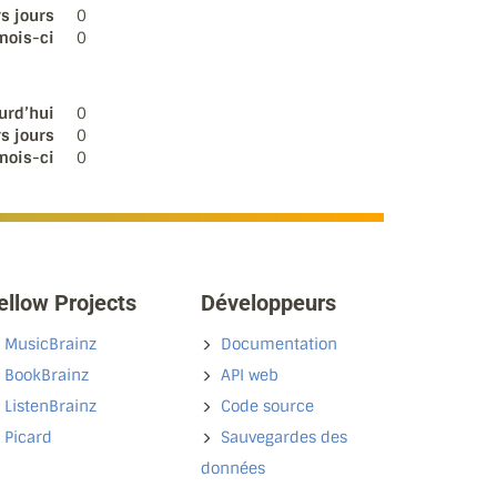
s jours
0
mois-ci
0
urd’hui
0
s jours
0
mois-ci
0
ellow Projects
Développeurs
MusicBrainz
Documentation
BookBrainz
API web
ListenBrainz
Code source
Picard
Sauvegardes des
données