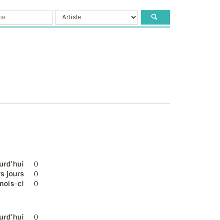
urd’hui
0
s jours
0
mois-ci
0
urd’hui
0