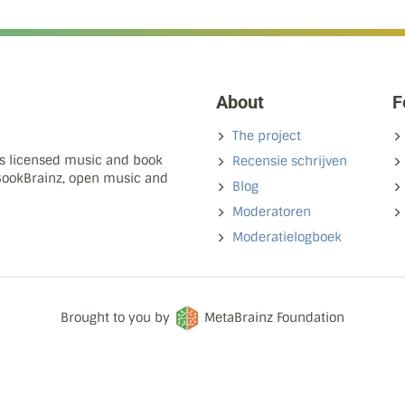
About
F
The project
ns licensed music and book
Recensie schrijven
 BookBrainz, open music and
Blog
Moderatoren
Moderatielogboek
Brought to you by
MetaBrainz Foundation