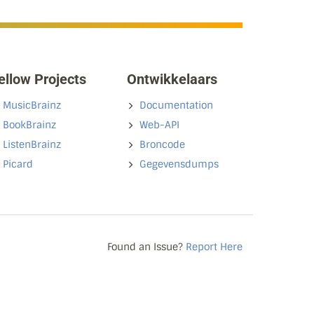
ellow Projects
Ontwikkelaars
MusicBrainz
Documentation
BookBrainz
Web-API
ListenBrainz
Broncode
Picard
Gegevensdumps
Found an Issue?
Report Here