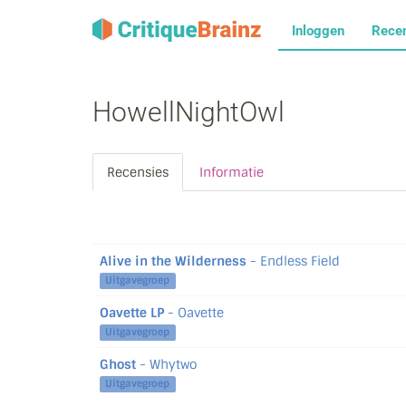
Inloggen
Rece
HowellNightOwl
Recensies
Informatie
Alive in the Wilderness
- Endless Field
Uitgavegroep
Oavette LP
- Oavette
Uitgavegroep
Ghost
- Whytwo
Uitgavegroep