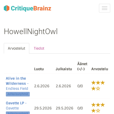
Vaih
navig
HowellNightOwl
Arvostelut
Tiedot
Äänet
Luotu
Julkaistu
(+/-)
Arvostelu
Alive in the
Wilderness
-
2.6.2026
2.6.2026
0/0
Endless Field
Julkaisuryhmä
Oavette LP
-
Oavette
29.5.2026
29.5.2026
0/0
Julkaisuryhmä