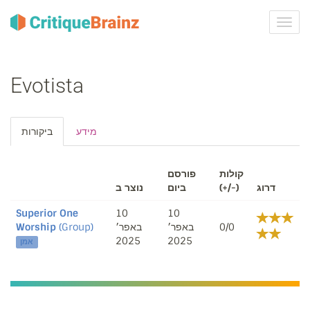
ברר
ניווט
Evotista
מידע
ביקורות
קולות
פורסם
נוצר ב
ביום
(+/-)
דרוג
Superior One
10
10
Worship
(Group)
באפר׳
באפר׳
0/0
2025
2025
אמן